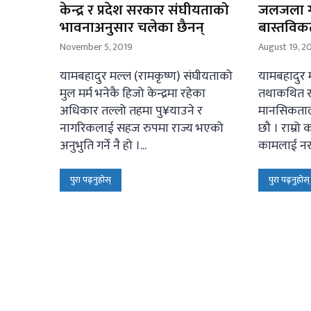
केन्द्र र प्रदेश सरकार संघीयताको
जलजला ग
भावनाअनुसार चलेका छैनन्
बास्तविक
November 5, 2019
August 19, 2
यामबहादुर मल्ल (रामकृष्ण) संघीयताको
यामबहादुर म
मुल मर्म भनेकै हिजो केन्द्रमा रहेका
तथाकथित र
अधिकार तल्लो तहमा पु¥याउने र
मानसिकताले
नागरिकलाई सहज रुपमा राज्य भएको
छौ । राम्रो 
अनुभुति गर्ने नै हो ।...
कामलाई नराम्
पुरा पढ्नुहोस्
पुरा पढ्नुहोस्