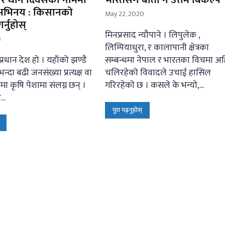
 अभिनय : किसानको
May 22, 2020
्नुहोस्
मिनप्रसाद न्यौपाने । लिपुलेक ,
5
लिम्पियाधुरा, र कालापानी क्षेत्रका
्रधान देश हो । यहाँको झण्डै
सम्बन्धमा नेपाल र भारतका विचमा अह
न्दा बढी जनसंख्या प्रत्यक्ष वा
चलिरहेकाे विवादले उचाई हासिल
ूपमा कृषि पेशामा संलग्न छन् ।
गरिरहेकाे छ । कसले के भन्याे,...
..
पुरा पढ्नुहोस्