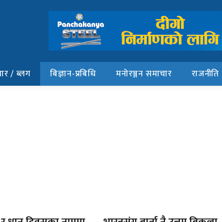
ार / ब्लग
बिज्ञान-प्रबिधि
मनोरञ्जन समाचार
राजनीति
र धान दिवसका नाममा
भारतसंग बार्ता नै उत्तम बिकल्प