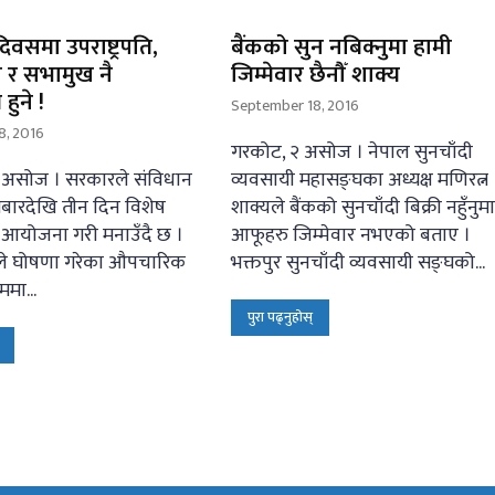
िवसमा उपराष्ट्रपति,
बैंकको सुन नबिक्नुमा हामी
्री र सभामुख नै
जिम्मेवार छैनौँ शाक्य
हुने !
September 18, 2016
8, 2016
गरकोट, २ असोज । नेपाल सुनचाँदी
 असोज । सरकारले संविधान
व्यवसायी महासङ्घका अध्यक्ष मणिरत्न
ारदेखि तीन दिन विशेष
शाक्यले बैंकको सुनचाँदी बिक्री नहुँनुम
ो आयोजना गरी मनाउँदै छ ।
आफूहरु जिम्मेवार नभएको बताए ।
ले घोषणा गरेका औपचारिक
भक्तपुर सुनचाँदी व्यवसायी सङ्घको...
ममा...
पुरा पढ्नुहोस्