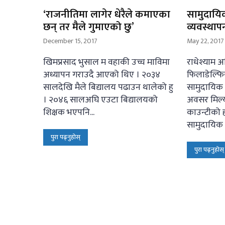
‘राजनीतिमा लागेर धेरैले कमाएका
सामुदायि
छन् तर मैले गुमाएको छु’
व्यवस्था
December 15, 2017
May 22, 2017
खिमप्रसाद भुसाल म वहाकी उच्च माविमा
राधेश्याम 
अध्यापन गराउदै आएको थिए । २०३४
फिलाडेल्फिय
सालदेखि मैले बिद्यालय पढाउन थालेको हु
सामुदायिक व
। २०४६ सालअघि एउटा बिद्यालयको
अवसर मिल्य
शिक्षक भएपनि...
काउन्टीको ह
सामुदायिक 
पुरा पढ्नुहोस्
पुरा पढ्नुहोस्