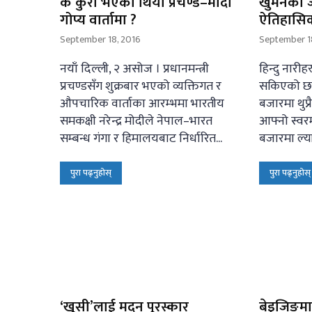
के कुरा भएको थियो प्रचण्ड–मोदी
खुमनको ज
गोप्य वार्तामा ?
ऐतिहासि
September 18, 2016
September 1
नयाँ दिल्ली, २ असोज । प्रधानमन्त्री
हिन्दु नारीह
प्रचण्डसँग शुक्रबार भएको व्यक्तिगत र
सकिएको छ ।
औपचारिक वार्ताका आरम्भमा भारतीय
बजारमा थुप
समकक्षी नरेन्द्र मोदीले नेपाल–भारत
आफ्नो स्वर
सम्बन्ध गंगा र हिमालयबाट निर्धारित...
बजारमा ल्या
पुरा पढ्नुहोस्
पुरा पढ्नुहोस्
‘खुसी’लाई मदन पुरस्कार
बेइजिङम