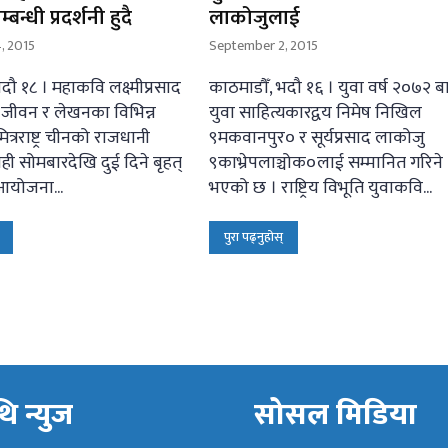
न्धी प्रदर्शनी हुदै
लाकोजुलाई
, 2015
September 2, 2015
दौ १८ । महाकवि लक्ष्मीप्रसाद
काठमाडौँ, भदौ १६ । युवा वर्ष २०७२ ब
जीवन र लेखनका विभिन्न
युवा साहित्यकारद्वय निमेष निखिल
त्रराष्ट्र चीनको राजधानी
९मकवानपुर० र सूर्यप्रसाद लाकोजु
ी सोमबारदेखि दुई दिने बृहत्
९काभ्रेपलाञ्चोक०लाई सम्मानित गरिने
 आयोजना...
भएको छ । राष्ट्रिय विभूति युवाकवि...
पुरा पढ्नुहोस्
ि न्युज
सोसल मिडिया