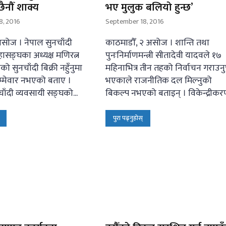
छैनौँ शाक्य
भए मुलुक बलियो हुन्छ’
8, 2016
September 18, 2016
सोज । नेपाल सुनचाँदी
काठमाडौँ, २ असोज । शान्ति तथा
ासङ्घका अध्यक्ष मणिरत्न
पुनःनिर्माणमन्त्री सीतादेवी यादवले १७
को सुनचाँदी बिक्री नहुँनुमा
महिनाभित्र तीन तहको निर्वाचन गराउनुपर
्मेवार नभएको बताए ।
भएकाले राजनीतिक दल मिल्नुको
चाँदी व्यवसायी सङ्घको...
बिकल्प नभएको बताइन् । विकेन्द्रीकरण
पुरा पढ्नुहोस्