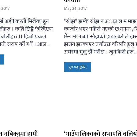
 2017
May 24, 2017
मा अहो! कस्तो मिलेका हुन
"साँझ" झम्के साँझ न अाउ ल म माझ
लीहरु । कति छिट्टै फेरिदैछन
कम्जाेर भएर पहिराे गएकाे छ मनमा , 
ी बोलीहरु ।। हिजो एकले
छ‌ैन अाज । साँझकाे झझल्को ले झस
्तो सराप गर्ने गर्थे । आज...
झसंग झस्काएर तर्साउछ वरिपरि डुलु 
अधरमा भुलु झै गराँछ । जुनकिरी हरू...
पुरा पढ्नुहोस्
न नबिक्नुमा हामी
‘गाउँपालिकाको सभापति बलिय