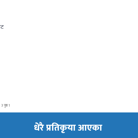
ाट
3 पृष्ठ 1
धेरै प्रतिकृया आएका