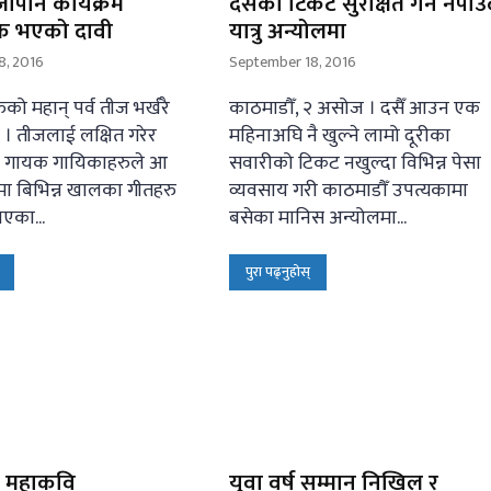
ापान कार्यक्रम
दसैँको टिकट सुरक्षित गर्न नपाउँ
क भएको दावी
यात्रु अन्योलमा
8, 2016
September 18, 2016
रुको महान् पर्व तीज भर्खरै
काठमाडौँ, २ असोज । दसैँ आउन एक
 तीजलाई लक्षित गरेर
महिनाअघि नै खुल्ने लामो दूरीका
्रै गायक गायिकाहरुले आ
सवारीको टिकट नखुल्दा विभिन्न पेसा
मा बिभिन्न खालका गीतहरु
व्यवसाय गरी काठमाडौँ उपत्यकामा
एका...
बसेका मानिस अन्योलमा...
पुरा पढ्नुहोस्
ा महाकवि
युवा वर्ष सम्मान निखिल र