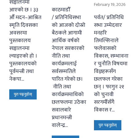
सञ्चालनमा
February 19, 2026
आएको छ । ३३
काठमाडौँ
औँ मदन–आश्रित
/ प्रतिनिधिसभा
पर्वत/ प्रतिनिधि
स्मृति दिवसका
को आजको दोस्रो
सभा उम्मेदवार
अवसरमा
बैठकले आगामी
मनहरि
पुस्तकालय
आर्थिक वर्षको
तिमल्सिनाले
सञ्चालनमा
नेपाल सरकारको
फलेवासको
ल्याइएको हो ।
नीति तथा
विकास, सम्भावना
पुस्तकालयको
कार्यक्रमलाई
र चुनौति विषयमा
पूर्वमन्त्री तथा
सर्वसम्मतिले
विज्ञहरूसँग
नेकपा...
पारित गरेको छ।
छलफल गरेका
नीति तथा
छन् । फागुन २१
कार्यक्रममाथिको
को चुनावी
पुरा पढ्नुहोस्
छलफलमा उठेका
सरगर्मीसँगै
सवालबारे
विकास र...
प्रधानमन्त्री
वालेन्द्र...
पुरा पढ्नुहोस्