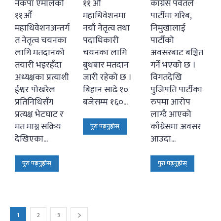
नेकपा एमालेको
११ औँ
काँग्रेस पर्वतले
११औँ
महाधिवेशनमा
पार्टीमा गरिब,
महाधिवेशनअन्तर्ग
नयाँ नेतृत्व तथा
निमुखालाई
त नेतृत्व चयनका
पदाधिकारी
पार्टीको
लागि मतदानको
चयनका लागि
अवसरबाट बञ्चित
तयारी भइरहँदा
बुधबार मतदान
गर्ने भएको छ ।
अध्यक्षका प्रत्याशी
जारी रहेको छ ।
विगतदेखि
ईश्वर पोखरेल
बिहान साढे १०
पुजिपति पार्टीका
प्रतिनिधिसँग
बजेसम्म १६०...
रुपमा आरोप
प्रत्यक्ष भेटघाट र
लाग्दै आएको
मत माग्न सक्रिय
काँग्रेसमा अवसर
पुरा पढ्नुहोस्
देखिएका...
आउदा...
पुरा पढ्नुहोस्
पुरा पढ्नुहोस्
1
2
3