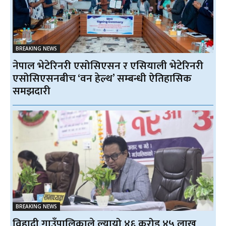
BREAKING NEWS
नेपाल भेटेरिनरी एसोसिएसन र एसियाली भेटेरिनरी
एसोसिएसनबीच ‘वन हेल्थ’ सम्बन्धी ऐतिहासिक
समझदारी
BREAKING NEWS
विहादी गाउँपालिकाले ल्यायो ४६ करोड ४५ लाख