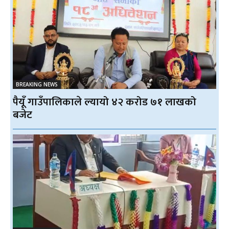
BREAKING NEWS
पैयूँ गाउँपालिकाले ल्यायो ४२ करोड ७१ लाखको
बजेट