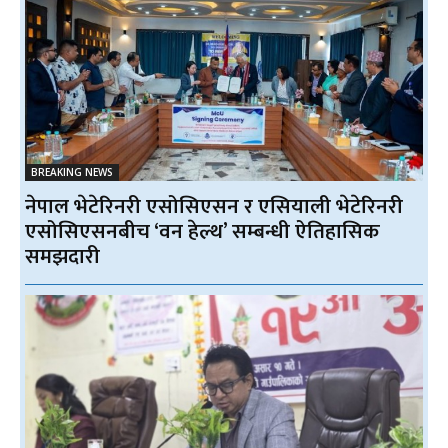
BREAKING NEWS
नेपाल भेटेरिनरी एसोसिएसन र एसियाली भेटेरिनरी
एसोसिएसनबीच ‘वन हेल्थ’ सम्बन्धी ऐतिहासिक
समझदारी