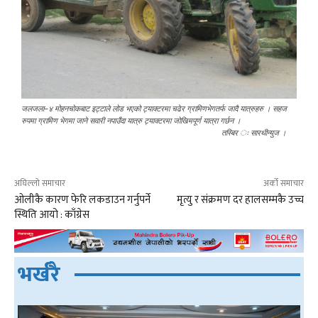
जलजला–४ मोहनचोकबाट इट्टाले लोड भएको ट्याक्टरमा चढेर ग्रामिणभेगतर्फ जादै यात्रुहरु । सहज
रुपमा ग्रामिण भेगमा जाने सवारी नपाउँदा यात्रु ट्याक्टरमा जोखिमपूर्ण यात्रा गर्छन ।
तस्बिर ः सारथीन्युज ।
अघिल्लो समाचार
अर्को समाचार
ओलीकै कारण फेरि लकडाउन गर्नुपर्ने
मृत्यु र संक्रमण दर हालसम्मकै उच्च
स्थिति आयो : काँग्रेस
भर्खरै