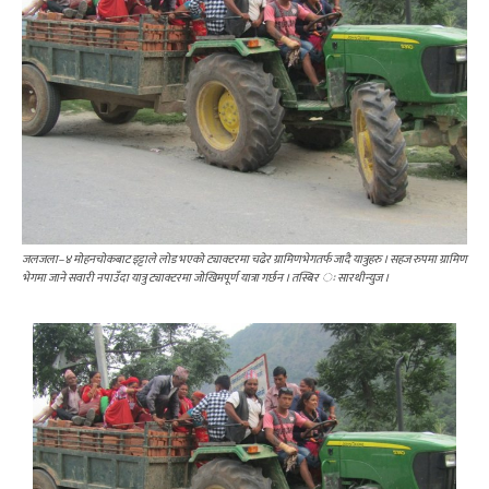
जलजला–४ मोहनचोकबाट इट्टाले लोड भएको ट्याक्टरमा चढेर ग्रामिणभेगतर्फ जादै यात्रुहरु । सहज रुपमा ग्रामिण
भेगमा जाने सवारी नपाउँदा यात्रु ट्याक्टरमा जोखिमपूर्ण यात्रा गर्छन । तस्बिर ः सारथीन्युज ।